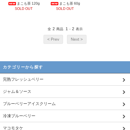
まこも茶 120g
まこも茶 60g
SOLD OUT
SOLD OUT
2
1
2
全
商品
-
表示
< Prev
Next >
カテゴリーから探す
完熟フレッシュベリー
ジャム＆ソース
ブルーベリーアイスクリーム
冷凍ブルーベリー
マコモタケ