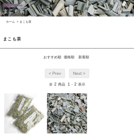
ホーム
>
まこも茶
まこも茶
おすすめ順
価格順
新着順
< Prev
Next >
2
1
2
全
商品
-
表示